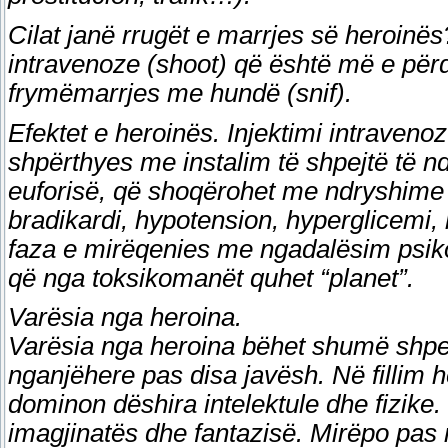
Cilat janë rrugët e marrjes së heroin
intravenoze (shoot) që është më e përd
frymëmarrjes me hundë (snif).
Efektet e heroinës. Injektimi intravenoz
shpërthyes me instalim të shpejtë të n
euforisë, që shoqërohet me ndryshime fi
bradikardi, hypotension, hyperglicemi, 
faza e mirëqenies me ngadalësim psiko–m
që nga toksikomanët quhet “planet”.
Varësia nga heroina.
Varësia nga heroina bëhet shumë shpej
nganjëhere pas disa javësh. Në fillim he
dominon dëshira intelektule dhe fizike.
imagjinatës dhe fantazisë. Mirëpo pas 