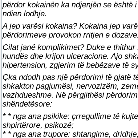
përdor kokainën ka ndjenjën se është i 
ndien lodhje.
A jep varësi kokaina? Kokaina jep varë
përdorimeve provokon rritjen e dozave
Cilat janë komplikimet? Duke e thith
hundës dhe krijon ulceracione. Ajo shka
hipertension, zgjerim të bebëzave të syr
Çka ndodh pas një përdorimi të gjatë t
shkakton pagjumësi, nervozizëm, zemë
vazhdueshme. Në përgjithësi përdorimi
shëndetësore:
* * nga ana psikike: çrregullime të kujt
shpirtërore, psikozë;
* * nga ana trupore: shtangime, dridhje,