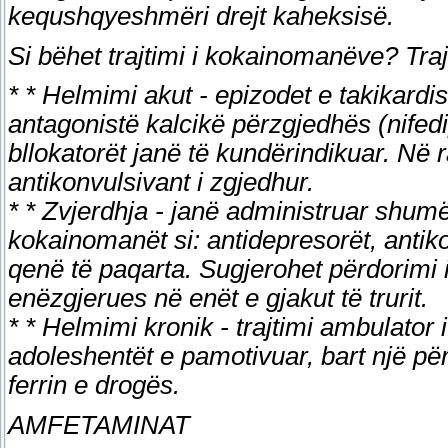
kequshqyeshmëri drejt kaheksisë.
Si bëhet trajtimi i kokainomanëve? Traj
* * Helmimi akut - epizodet e takikardi
antagonistë kalcikë përzgjedhës (nifedi
bllokatorët janë të kundërindikuar. Në 
antikonvulsivant i zgjedhur.
* * Zvjerdhja - janë administruar shu
kokainomanët si: antidepresorët, antikon
qenë të paqarta. Sugjerohet përdorimi i
enëzgjerues në enët e gjakut të trurit.
* * Helmimi kronik - trajtimi ambulator
adoleshentët e pamotivuar, bart një përqi
ferrin e drogës.
AMFETAMINAT