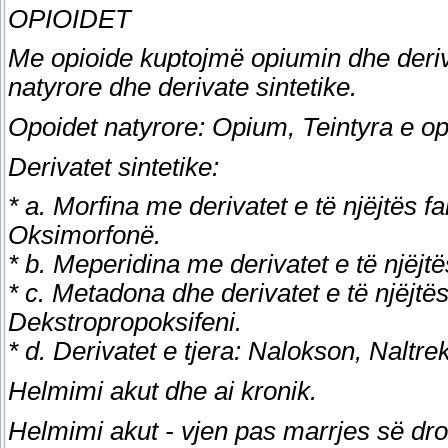
OPIOIDET
Me opioide kuptojmë opiumin dhe derivat
natyrore dhe derivate sintetike.
Opoidet natyrore: Opium, Teintyra e op
Derivatet sintetike:
* a. Morfina me derivatet e të njëjtës 
Oksimorfonë.
* b. Meperidina me derivatet e të njëjtë
* c. Metadona dhe derivatet e të njëjt
Dekstropropoksifeni.
* d. Derivatet e tjera: Nalokson, Naltr
Helmimi akut dhe ai kronik.
Helmimi akut - vjen pas marrjes së d