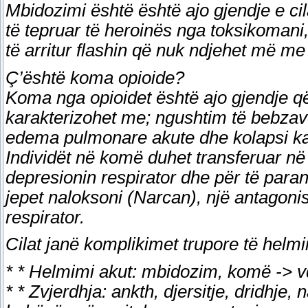
Mbidozimi është është ajo gjendje e ci
të tepruar të heroinës nga toksikomani
të arritur flashin që nuk ndjehet më m
Ç’është koma opioide?
Koma nga opioidet është ajo gjendje q
karakterizohet me; ngushtim të bebzave 
edema pulmonare akute dhe kolapsi ka
Individët në komë duhet transferuar në 
depresionin respirator dhe për të para
jepet naloksoni (Narcan), një antagonis
respirator.
Cilat janë komplikimet trupore të helm
* * Helmimi akut: mbidozim, komë -> v
* * Zvjerdhja: ankth, djersitje, dridhje,