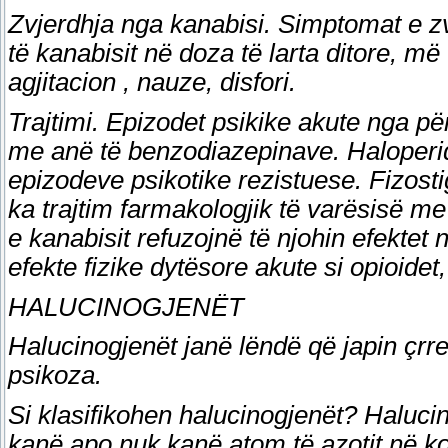
Zvjerdhja nga kanabisi. Simptomat e z
të kanabisit në doza të larta ditore, më
agjitacion , nauze, disfori.
Trajtimi. Epizodet psikike akute nga pë
me anë të benzodiazepinave. Haloperidol
epizodeve psikotike rezistuese. Fizost
ka trajtim farmakologjik të varësisë me
e kanabisit refuzojnë të njohin efektet
efekte fizike dytësore akute si opioidet,
HALUCINOGJENËT
Halucinogjenët janë lëndë që japin çrr
psikoza.
Si klasifikohen halucinogjenët? Haluci
kanë apo nuk kanë atom të azotit në k