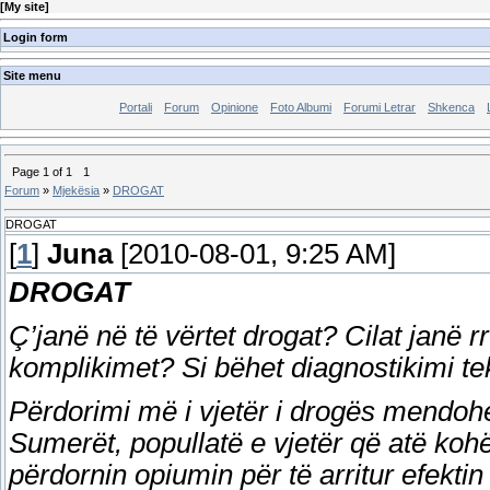
[
My site
]
Login form
Site menu
Portali
Forum
Opinione
Foto Albumi
Forumi Letrar
Shkenca
Page
1
of
1
1
Forum
»
Mjekësia
»
DROGAT
DROGAT
[
1
]
Juna
[2010-08-01, 9:25 AM]
DROGAT
Ç’janë në të vërtet drogat? Cilat janë 
komplikimet? Si bëhet diagnostikimi t
Përdorimi më i vjetër i drogës mendohe
Sumerët, popullatë e vjetër që atë kohë
përdornin opiumin për të arritur efektin