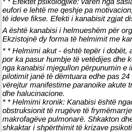
* * Efektet psikologjike: varën nga sas
eufori e lehtë me qeshje pa motivacion,
të ideve fikse. Efekti i kanabisit zgjat d
A është kanabisi i helmueshëm për or
Ekzistojnë dy forma të helmimit me ka
* * Helmimi akut - është tepër i dobët
por ka pasur humbje të vetëdijes dhe k
nga kanabisi mjegullon përpunumin e inf
pilotimit janë të dëmtuara edhe pas 24 
vërejtur manifestime paranoike akute tr
dhe halucinacione.
* * Helmimi kronik: Kanabisi është ng
obstruksionit të rrugëve të frymëmarrjes
makrofagëve pulmonarë. Shkakton dhe 
shkaktar i shpërthimit të krizave psikot