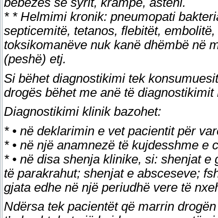
bebëzës së syrit, krampe, asteni.
* * Helmimi kronik: pneumopati bakterial
septicemitë, tetanos, flebitët, embolit
toksikomanëve nuk kanë dhëmbë në mo
(peshë) etj.
Si bëhet diagnostikimi tek konsumuesi
drogës bëhet me anë të diagnostikimit k
Diagnostikimi klinik bazohet:
* • në deklarimin e vet pacientit për va
* • në një anamnezë të kujdesshme e ci
* • në disa shenja klinike, si: shenjat
të parakrahut; shenjat e absceseve; f
gjata edhe në një periudhë vere të nxe
Ndërsa tek pacientët që marrin drogën