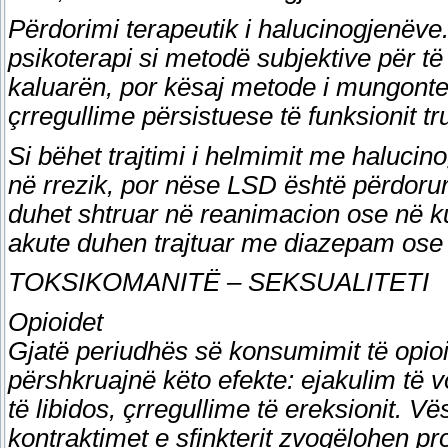
Përdorimi terapeutik i halucinogjenëve
psikoterapi si metodë subjektive për të
kaluarën, por kësaj metode i mungonte
çrregullime përsistuese të funksionit tr
Si bëhet trajtimi i helmimit me haluci
në rrezik, por nëse LSD është përdorur 
duhet shtruar në reanimacion ose në ku
akute duhen trajtuar me diazepam ose 
TOKSIKOMANITË – SEKSUALITETI
Opioidet
Gjatë periudhës së konsumimit të opioi
përshkruajnë këto efekte: ejakulim të 
të libidos, çrregullime të ereksionit. V
kontraktimet e sfinkterit zvogëlohen pro