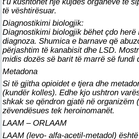
t’u kushtohet një kujdes organeve të 
të vështirësuar.
Diagnostikimi biologjik:
Diagnostikimi biologjik bëhet çdo her
diagnoza. Shumica e barnave që abuz
përjashtim të kanabisit dhe LSD. Mostr
midis dozës së barit të marrë së fundi
Metadona
Si të gjitha opioidet e tjera dhe metad
(kundër kolles). Edhe kjo ushtron varës
shkak se qëndron gjatë në organizëm (g
zëvendësues tek heroinomanët.
LAAM – ORLAAM
LAAM (levo- alfa-acetil-metadol) është