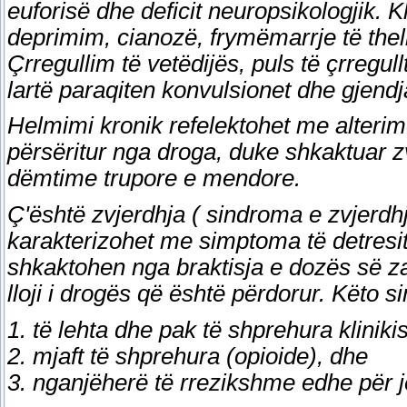
euforisë dhe deficit neuropsikologjik. Kl
deprimim, cianozë, frymëmarrje të thel
Çrregullim të vetëdijës, puls të çrregu
lartë paraqiten konvulsionet dhe gjend
Helmimi kronik refelektohet me alterime
përsëritur nga droga, duke shkaktuar z
dëmtime trupore e mendore.
Ç'është zvjerdhja ( sindroma e zvjerd
karakterizohet me simptoma të detresit
shkaktohen nga braktisja e dozës së 
lloji i drogës që është përdorur. Këto
1. të lehta dhe pak të shprehura kliniki
2. mjaft të shprehura (opioide), dhe
3. nganjëherë të rrezikshme edhe për je