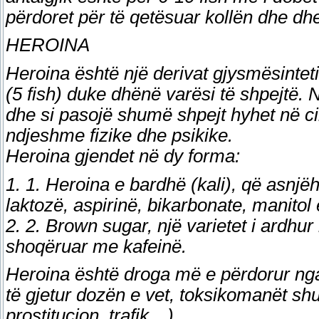
përdoret për të qetësuar kollën dhe 
HEROINA
Heroina është një derivat gjysmësinte
(5 fish) duke dhënë varësi të shpejtë. N
dhe si pasojë shumë shpejt hyhet në ci
ndjeshme fizike dhe psikike.
Heroina gjendet në dy forma:
1. 1. Heroina e bardhë (kali), që asnjë
laktozë, aspirinë, bikarbonate, manitol e
2. 2. Brown sugar, një varietet i ardh
shoqëruar me kafeinë.
Heroina është droga më e përdorur nga
të gjetur dozën e vet, toksikomanët shu
prostitucion, trafik…).