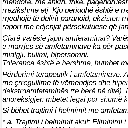
mendore, me ankth, frikë, paqëndruesh
rrezikshme etj. Kjo periudhë është e rr
rrjedhojë të delirit paranoid, ekziston 
raport me ndjenjat përsekutuese që jan
Çfarë varësie japin amfetaminat? Varë
e marrjes së amfetaminave ka për pas
mialgji, bulimi, hipersomni.
Toleranca është e hershme, humbet me
Përdorimi terapeutik i amfetaminave. A
me çrregullime të vëmendjes dhe hiper
dekstroamfetaminës tre herë në ditë). 
anoreksigjen mbetet legal por shumë k
Si bëhet trajtimi i helmimit me amfeta
* a. Trajtimi i helmimit akut: Eliminimi