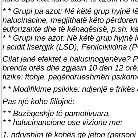
* * Grupi pa azot: Në këtë grup hyjnë
halucinacine, megjithatë këto përdoren
euforizante dhe të kënaqësisë, p.sh. ka
* * Grupi me azot: Në këtë grup hyjnë lë
i acidit lisergjik (LSD), Fenilciklidina 
Cilat janë efektet e halucinogjenëve? P
brenda orës dhe zgjasin 10 deri 12 orë.
fizike: ftohje, paqëndrueshmëri psikomo
* * Modifikime psikike: ndjenjë e frikës
Pas një kohe fillojnë:
* * Buzëqeshje të pamotivuara,
* * halucinancione ose vizione me:
1. ndryshim të kohës që jeton (personi