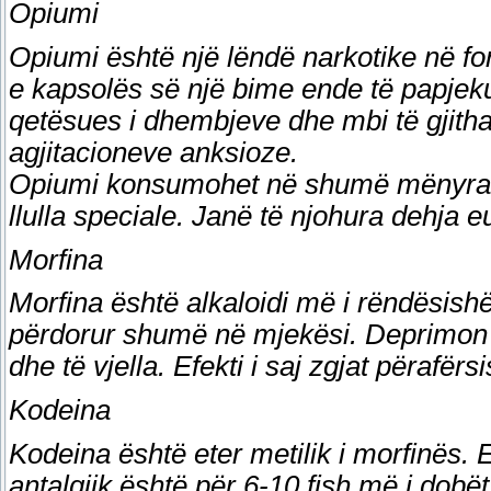
Opiumi
Opiumi është një lëndë narkotike në fo
e kapsolës së një bime ende të papjeku
qetësues i dhembjeve dhe mbi të gjitha
agjitacioneve anksioze.
Opiumi konsumohet në shumë mënyra. 
llulla speciale. Janë të njohura dehja e
Morfina
Morfina është alkaloidi më i rëndësish
përdorur shumë në mjekësi. Deprimon
dhe të vjella. Efekti i saj zgjat përafërsi
Kodeina
Kodeina është eter metilik i morfinës. 
antalgjik është për 6-10 fish më i dobë