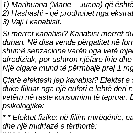
1) Marihuana (Marie – Juana) që është p
2) Hashashi - që prodhohet nga ekstrati
3) Vaji i kanabisit.
Si merret kanabisi? Kanabisi merret du
duhan. Në disa vende përgatitet në for
shumë senzacione varën nga vetë mjedis
afrodiziak, por ushtron njëfare lirie d
Një cigare mund të përmbajë prej 1 mg
Çfarë efektesh jep kanabisi? Efektet e
duke filluar nga një eufori e lehtë deri
vetëm në raste konsumimi të tepruar. E
psikologjike:
* * Efektet fizike: në fillim mirëqënie,
dhe një midriazë e tërthortë;