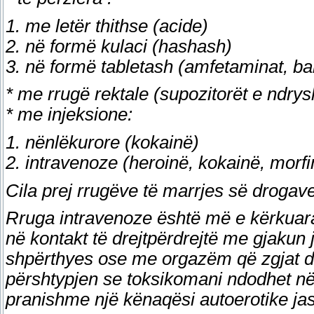
1. me letër thithse (acide)
2. në formë kulaci (hashash)
3. në formë tabletash (amfetaminat, barb
* me rrugë rektale (supozitorët e ndry
* me injeksione:
1. nënlëkurore (kokainë)
2. intravenoze (heroinë, kokainë, morfi
Cila prej rrugëve të marrjes së droga
Rruga intravenoze është më e kërkuara 
në kontakt të drejtpërdrejtë me gjakun
shpërthyes ose me orgazëm që zgjat d
përshtypjen se toksikomani ndodhet në 
pranishme një kënaqësi autoerotike jas