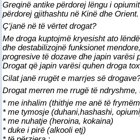
Greqinë antike përdorej lëngu i opiumit
përdorej gjithashtu në Kinë dhe Orient.
Ç’janë në të vërtet drogat?
Me droga kuptojmë kryesisht ato lëndë
dhe destabilizojnë funksionet mendore, 
progresive të dozave dhe japin varësi 
Drogat që japin varësi quhen droga to
Cilat janë rrugët e marrjes së drogave
Drogat merren me rrugë të ndryshme, 
* me inhalim (thithje me anë të frymëma
* me tymosje (duhani,hashashi, opiumi
* me nuhatje (heroina, kokaina)
* duke i pirë (alkooli etj)
* të përziera :