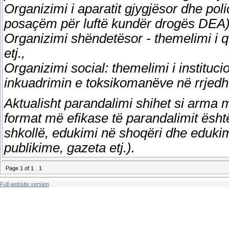
Organizimi i aparatit gjygjësor dhe pol
posaçëm për luftë kundër drogës DEA
Organizimi shëndetësor - themelimi i 
etj.,
Organizimi social: themelimi i instituc
inkuadrimin e toksikomanëve në rrjedhë
Aktualisht parandalimi shihet si arma m
format më efikase të parandalimit ësht
shkollë, edukimi në shoqëri dhe eduki
publikime, gazeta etj.).
Page
1
of
1
1
Full website version