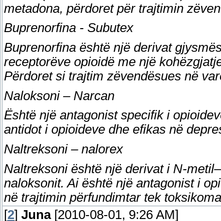
metadona, përdoret për trajtimin zëve
Buprenorfina - Subutex
Buprenorfina është një derivat gjysmësi
receptorëve opioidë me një kohëzgjatj
Përdoret si trajtim zëvendësues në var
Naloksoni – Narcan
Është një antagonist specifik i opioidev
antidot i opioideve dhe efikas në depre
Naltreksoni – nalorex
Naltreksoni është një derivat i N-metil–
naloksonit. Ai është një antagonist i o
në trajtimin përfundimtar tek toksikoma
[
2
]
Juna
[2010-08-01, 9:26 AM]