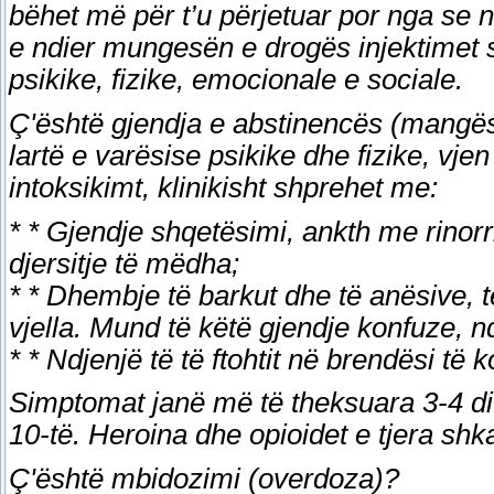
bëhet më për t’u përjetuar por nga se 
e ndier mungesën e drogës injektimet sh
psikike, fizike, emocionale e sociale.
Ç'është gjendja e abstinencës (mangës
lartë e varësise psikike dhe fizike, vje
intoksikimt, klinikisht shprehet me:
* * Gjendje shqetësimi, ankth me rinor
djersitje të mëdha;
* * Dhembje të barkut dhe të anësive, 
vjella. Mund të këtë gjendje konfuze, n
* * Ndjenjë të të ftohtit në brendësi t
Simptomat janë më të theksuara 3-4 dit
10-të. Heroina dhe opioidet e tjera shka
Ç'është mbidozimi (overdoza)?