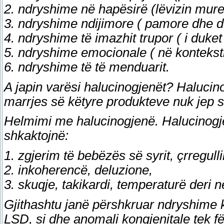
2. ndryshime në hapësirë (lëvizin mure
3. ndryshime ndijimore ( pamore dhe d
4. ndryshime të imazhit trupor ( i duket
5. ndryshime emocionale ( në konteksti
6. ndryshime të të menduarit.
A japin varësi halucinogjenët? Halucino
marrjes së këtyre produkteve nuk jep 
Helmimi me halucinogjenë. Halucinogj
shkaktojnë:
1. zgjerim të bebëzës së syrit, çrregulli
2. inkoherencë, deluzione,
3. skuqje, takikardi, temperaturë deri 
Gjithashtu janë përshkruar ndryshime 
LSD, si dhe anomali kongjenitale tek 