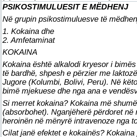
PSIKOSTIMULUESIT E MËDHENJ
Në grupin psikostimuluesve të mëdhenj
1. Kokaina dhe
2. Amfetaminat
KOKAINA
Kokaina është alkalodi kryesor i bimës 
të bardhë, shpesh e përzier me laktoz
Jugore (Kolumbi, Bolivi, Peru). Në këto
bimë mjekuese dhe nga ana e vendësve p
Si merret kokaina? Kokaina më shumë 
(absorbohet). Nganjëherë përdoret në
heroinën në mënyrë intravenoze nga to
Cilat janë efektet e kokainës? Kokaina 