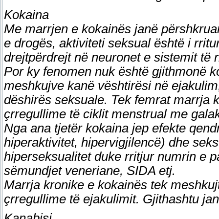
Kokaina
Me marrjen e kokainës janë përshkruar
e drogës, aktiviteti seksual është i rri
drejtpërdrejt në neuronet e sistemit të
Por ky fenomen nuk është gjithmonë ko
meshkujve kanë vështirësi në ejakulim
dëshirës seksuale. Tek femrat marrja k
çrregullime të ciklit menstrual me gal
Nga ana tjetër kokaina jep efekte qend
hiperaktivitet, hipervigjilencë) dhe sek
hiperseksualitet duke rritjur numrin e
sëmundjet veneriane, SIDA etj.
Marrja kronike e kokainës tek meshkuj
çrregullime të ejakulimit. Gjithashtu j
Kanabisi