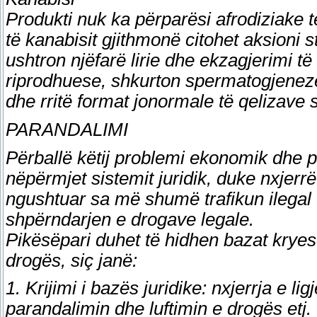
Produkti nuk ka përparësi afrodiziake t
të kanabisit gjithmonë citohet aksioni 
ushtron njëfarë lirie dhe ekzagjerimi t
riprodhuese, shkurton spermatogjenezë
dhe rritë format jonormale të qelizave 
PARANDALIMI
Përballë këtij problemi ekonomik dhe p
nëpërmjet sistemit juridik, duke nxjerrë
ngushtuar sa më shumë trafikun ilegal
shpërndarjen e drogave legale.
Pikësëpari duhet të hidhen bazat kryeso
drogës, siç janë:
1. Krijimi i bazës juridike: nxjerrja e l
parandalimin dhe luftimin e drogës etj.