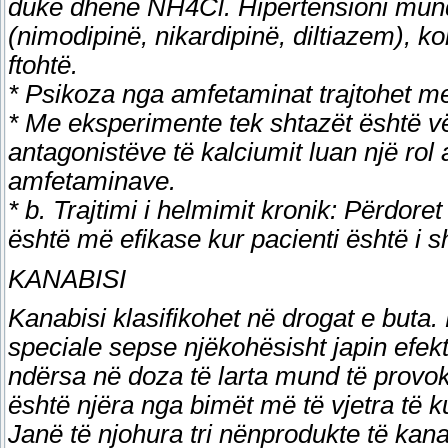
duke dhënë NH4Cl. Hipertensioni mund 
(nimodipinë, nikardipinë, diltiazem), 
ftohtë.
* Psikoza nga amfetaminat trajtohet me
* Me eksperimente tek shtazët është vër
antagonistëve të kalciumit luan një rol
amfetaminave.
* b. Trajtimi i helmimit kronik: Përdoret
është më efikase kur pacienti është i s
KANABISI
Kanabisi klasifikohet në drogat e buta. D
speciale sepse njëkohësisht japin efek
ndërsa në doza të larta mund të provok
është njëra nga bimët më të vjetra të ku
Janë të njohura tri nënprodukte të kanab