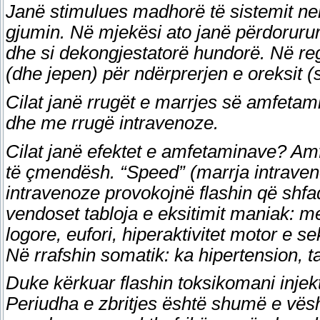
Janë stimulues madhorë të sistemit ne
gjumin. Në mjekësi ato janë përdorurur
dhe si dekongjestatorë hundorë. Në r
(dhe jepen) për ndërprerjen e oreksit (
Cilat janë rrugët e marrjes së amfeta
dhe me rrugë intravenoze.
Cilat janë efektet e amfetaminave? Amf
të çmendësh. “Speed” (marrja intraveno
intravenoze provokojnë flashin që shf
vendoset tabloja e eksitimit maniak: me
logore, eufori, hiperaktivitet motor e 
Në rrafshin somatik: ka hipertension, t
Duke kërkuar flashin toksikomani injek
Periudha e zbritjes është shumë e vësh