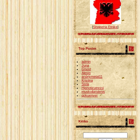
[
Shqiperia Etnike
]
Top Poster
admin
Juna
Ghost
Alesio
andriymetal11
Kristina
Stela
Hipnotizuesssi
muskollaridenis
qokuenver
Kërko