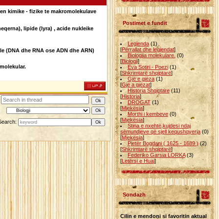
uren kimike - fizike te makromolekulave
Postimet e fundit
rna), lipide (lyra) , acide nukleike
Legjenda
(1)
[
Përrallat dhe legjendat
]
onale (DNA dhe RNA ose ADN dhe ARN)
Biologjia molekulare.
(0)
[
Biologji
]
 molekular.
Eva Sotiri - Poezi
(1)
[
Shkrimtarë shqiptarë
]
Gjë e gjëza
(1)
[
Gjë a gjëzat
]
Historia Shqiptare
(11)
[
Historia
]
DROGAT
(1)
[
Mjekësia
]
Morthi i kembeve
(0)
[
Mjekësia
]
Search:
Stina e nxehtë,kujdesi ndaj
sëmundjeve që sjell kequshqyerja
(0)
[
Mjekësia
]
Pjetër Bogdani ( 1625 - 1689 )
(2)
[
Shkrimtarë shqiptarë
]
Federiko Garsia LORKA
(3)
[
Letërsi e Huaj
]
Sondazh
Cilin e mendoni si favoritin aktual