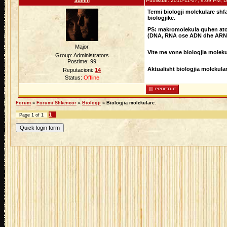
admin
Publikuar: 2010-11-07, 9:09 PM, Di
Termi biologji molekulare shfa
biologjike.
PS: makromolekula quhen ato m
(DNA, RNA ose ADN dhe ARN
Major
Vite me vone biologjia mole
Group: Administrators
Postime:
99
Aktualisht biologjia molekular
Reputacioni:
14
Status:
Offline
Forum
»
Forumi Shkencor
»
Biologji
»
Biologjia molekulare.
1
Page
1
of
1