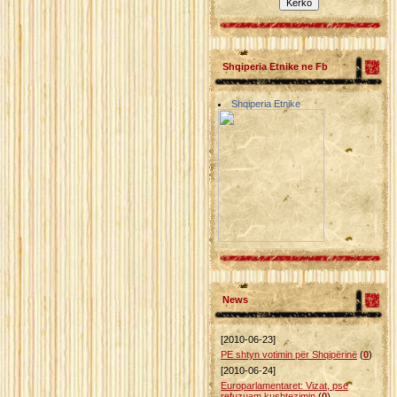
Shqiperia Etnike ne Fb
Shqiperia Etnike
News
[2010-06-23]
PE shtyn votimin për Shqipërinë
(
0
)
[2010-06-24]
Europarlamentaret: Vizat, pse
refuzuam kushtezimin
(
0
)