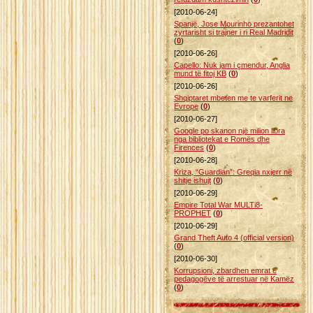
[2010-06-24]
Spanjë, Jose Mourinho prezantohet
zyrtarisht si trajner i ri Real Madridit
(
0
)
[2010-06-26]
Capello: Nuk jam i çmendur, Anglia
mund të fitoj KB
(
0
)
[2010-06-26]
Shqiptaret mbeten me te varferit ne
Evrope
(
0
)
[2010-06-27]
Google po skanon një milion libra
nga bibliotekat e Romës dhe
Firences
(
0
)
[2010-06-28]
Kriza, “Guardian”: Greqia nxjerr në
shitje ishujt
(
0
)
[2010-06-29]
Empire Total War MULTi8-
PROPHET
(
0
)
[2010-06-29]
Grand Theft Auto 4 (official version)
(
0
)
[2010-06-30]
Korrupsioni, zbardhen emrat e
pedagogëve të arrestuar në Kamëz
(
0
)