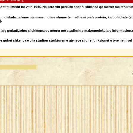
ele| Postimi nr:
1
qet fillimisht ne vitin 1945. Ne keto viti perkufizohet si shkenca qe merret me strukt
olekula qe kane nje mase molare shume te madhe si prsh protein, karbohidrate (sheqe
).
kulare perkufizohet si shkenca qe merret me studimin e makromolekulare informaci
e quhet shkenca e cila studion strukturen e gjeneve si dhe funksionet e tyre ne nivel