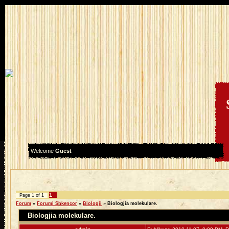
Welcome
Guest
1
Page
1
of
1
Forum
»
Forumi Shkencor
»
Biologji
»
Biologjia molekulare.
Biologjia molekulare.