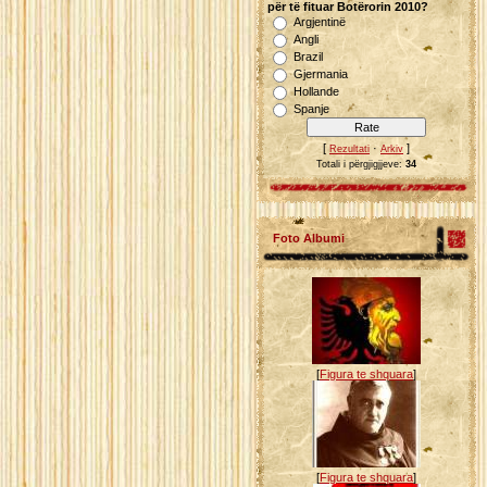
për të fituar Botërorin 2010?
Argjentinë
Angli
Brazil
Gjermania
Hollande
Spanje
[
·
]
Rezultati
Arkiv
Totali i përgjigjjeve:
34
Foto Albumi
[
Figura te shquara
]
[
Figura te shquara
]