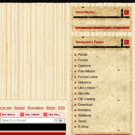
Identifikohu
Naviguesi i Faqes
Portali
Forum
Opinione
Foto Albumi
Forumi Letrar
Shkenca
Libri i miqve
Site info
File Catalog
Download
 te reja
·
Antaret
·
Rregullorja
·
Kerko
·
RSS
Kontakto
Shitblerje
Tests
E-shop